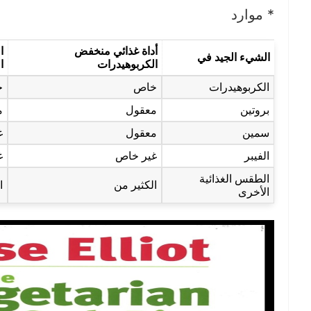
*
موارد
أداة غذائي منخفض
ا
الشيء الجيد في
الكربوهيدرات
ا
الكربوهيدرات
خاص
خ
بروتين
معقول
م
سمين
معقول
غ
الفيبر
غير خاص
غ
الطقس الغذائية
الكثير من
ا
الأخرى