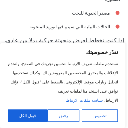
مصدر الحيوية للنحت
الحالات البيئية التي سيتم فيها توريد المنحوتة
إذا كنت تخطط لعرض منحوتة حركية بدلا من عادي،
فمن العديد المجهودات على طول الجانب مهندس
نقدّر خصوصيتك
محترف لضمان تركيب التمثال كما ينبغي أن يكون
نستخدم ملفات تعريف الارتباط لتحسين تجربتك في التصفح، ولتخدم
وآمن للجمهور.
الإعلانات والمحتوى المخصصين المعروضين لك، وكذلك نستخدمها
عند توريد منحوتة حركية بدلا من داخلي، يجب عليك
لتحليل زيارات موقعنا الإلكتروني. بالضغط على "قبول الكل"، فإنك
السماح بـ المعايير التالية:
توافق على استخدامنا لملفات تعريف
الارتباط.
سياسة ملفات الارتباط
الأضواء على الفضاء
تخصيص
رفض
قبول الكل
درجة الضوضاء على الفضاء