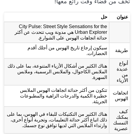
تخف من قضاء وقت رائع معها!
عنوان
حل
City Pulse: Street Style Sensations for the
Urban Explorer هي مدونة ويب تتحدث عن أكثر
حداثة اتجاهات الهوس على الشوارع.
سيكون إرجاع تاريخ الهوس من أجلك أقدم
طريقة
الحضارات.
أنواع
هناك الكثير من أشكال الأزياء المتنوعة، بما على ذلك
عديدة
الملابس الكاجوال، والملابس الرسمية، وملابس
من
السهرة.
الأزياء
تتكون من أكثر حداثة اتجاهات الهوس الملابس
اتجاهات
خطيرة الكمية والدرجات الزاهية والمطبوعات
الهوس
الجريئة.
كيف
هناك الكثير من التكتيكات للبقاء في الهوس، بما على
يمكنك
ذلك اتباع أكثر حداثة التعليمات، وتجربة أنواع أخرى،
التمسك
وارتداء الملابس التي لديها توافق نوع جسمك.
عصرية